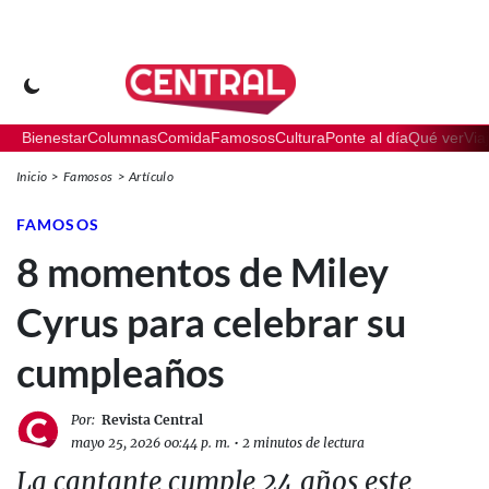
Bienestar
Columnas
Comida
Famosos
Cultura
Ponte al día
Qué ver
Via
Inicio
Famosos
Artículo
FAMOSOS
8 momentos de Miley
Cyrus para celebrar su
cumpleaños
Por:
Revista Central
mayo 25, 2026 00:44 p. m.
•
2 minutos de lectura
La cantante cumple 24 años este