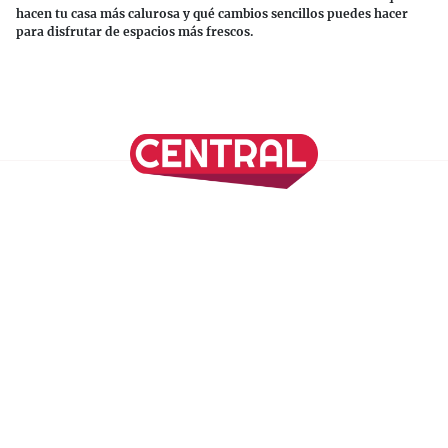
hacen tu casa más calurosa y qué cambios sencillos puedes hacer
para disfrutar de espacios más frescos.
Continuar leyendo
SÍGUENOS EN NUESTRAS REDES SOCIALES
REVISTA CENTRAL
Suscríbete a nuestro Newsletter
Inicio
Nuestros Columnistas
Cultura
Gastronomía
Viajes
Media Kit
Directorio
-
Aviso de Privacidad - Cookies/Ads
ALIADOS