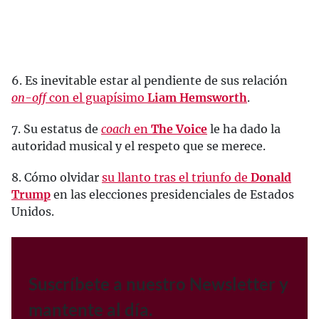
6. Es inevitable estar al pendiente de sus relación
on-off
con el guapísimo
Liam Hemsworth
.
7. Su estatus de
coach
en
The Voice
le ha dado la
autoridad musical y el respeto que se merece.
8. Cómo olvidar
su llanto tras el triunfo de
Donald
Trump
en las elecciones presidenciales de Estados
Unidos.
Suscríbete a nuestro Newsletter y
mantente al día.