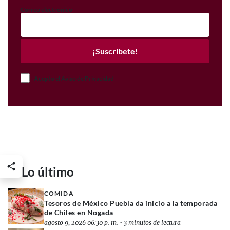
Correo electrónico
¡Suscríbete!
Acepto el Aviso de Privacidad
Lo último
COMIDA
Tesoros de México Puebla da inicio a la temporada
de Chiles en Nogada
agosto 9, 2026 06:30 p. m.
•
3 minutos de lectura