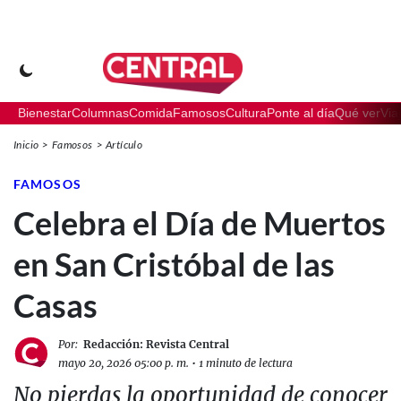
Bienestar
Columnas
Comida
Famosos
Cultura
Ponte al día
Qué ver
Via
Inicio
Famosos
Artículo
FAMOSOS
Celebra el Día de Muertos
en San Cristóbal de las
Casas
Por:
Redacción: Revista Central
mayo 20, 2026 05:00 p. m.
•
1 minuto de lectura
No pierdas la oportunidad de conocer