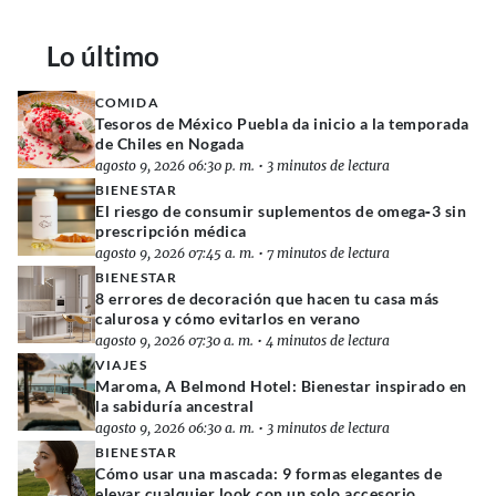
Lo último
COMIDA
Tesoros de México Puebla da inicio a la temporada
de Chiles en Nogada
agosto 9, 2026 06:30 p. m.
•
3 minutos de lectura
BIENESTAR
El riesgo de consumir suplementos de omega‑3 sin
prescripción médica
agosto 9, 2026 07:45 a. m.
•
7 minutos de lectura
BIENESTAR
8 errores de decoración que hacen tu casa más
calurosa y cómo evitarlos en verano
agosto 9, 2026 07:30 a. m.
•
4 minutos de lectura
VIAJES
Maroma, A Belmond Hotel: Bienestar inspirado en
la sabiduría ancestral
agosto 9, 2026 06:30 a. m.
•
3 minutos de lectura
BIENESTAR
Cómo usar una mascada: 9 formas elegantes de
elevar cualquier look con un solo accesorio