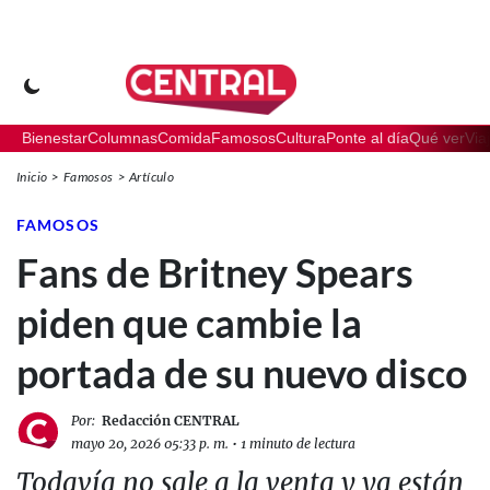
Bienestar
Columnas
Comida
Famosos
Cultura
Ponte al día
Qué ver
Via
Inicio
Famosos
Artículo
FAMOSOS
Fans de Britney Spears
piden que cambie la
portada de su nuevo disco
Por:
Redacción CENTRAL
mayo 20, 2026 05:33 p. m.
•
1 minuto de lectura
Todavía no sale a la venta y ya están