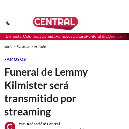
Bienestar
Columnas
Comida
Famosos
Cultura
Ponte al día
Qué ver
Via
Inicio
Famosos
Artículo
FAMOSOS
Funeral de Lemmy
Kilmister será
transmitido por
streaming
Por:
Redacción: Central