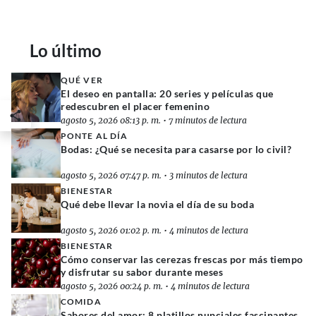
Lo último
QUÉ VER
El deseo en pantalla: 20 series y películas que
redescubren el placer femenino
agosto 5, 2026 08:13 p. m.
•
7 minutos de lectura
PONTE AL DÍA
Bodas: ¿Qué se necesita para casarse por lo civil?
agosto 5, 2026 07:47 p. m.
•
3 minutos de lectura
BIENESTAR
Qué debe llevar la novia el día de su boda
agosto 5, 2026 01:02 p. m.
•
4 minutos de lectura
BIENESTAR
Cómo conservar las cerezas frescas por más tiempo
y disfrutar su sabor durante meses
agosto 5, 2026 00:24 p. m.
•
4 minutos de lectura
COMIDA
Sabores del amor: 8 platillos nupciales fascinantes