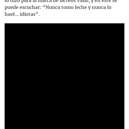
lo hizo para la marca de lácteos Valio, y en este se
puede escuchar: “Nunca tomo leche y nunca lo
haré… idiotas”.