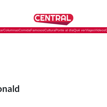
tar
Columnas
Comida
Famosos
Cultura
Ponte al día
Qué ver
Viajes
Videos
G
onald