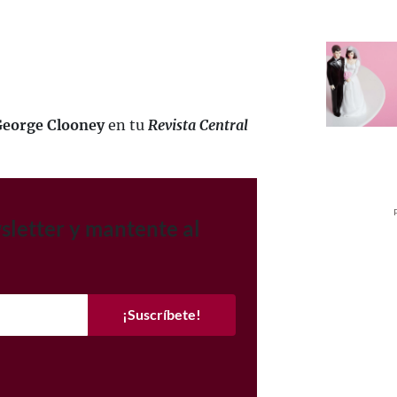
George Clooney
en tu
Revista Central
sletter y mantente al
¡Suscríbete!