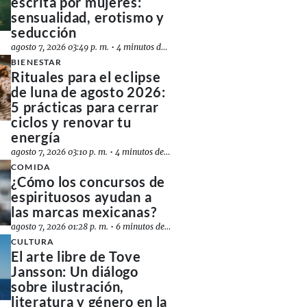
escrita por mujeres:
sensualidad, erotismo y
seducción
agosto 7, 2026 03:49 p. m.
•
4 minutos de lectura
BIENESTAR
Rituales para el eclipse
de luna de agosto 2026:
5 prácticas para cerrar
ciclos y renovar tu
energía
agosto 7, 2026 03:10 p. m.
•
4 minutos de lectura
COMIDA
¿Cómo los concursos de
espirituosos ayudan a
las marcas mexicanas?
agosto 7, 2026 01:28 p. m.
•
6 minutos de lectura
CULTURA
El arte libre de Tove
Jansson: Un diálogo
sobre ilustración,
literatura y género en la