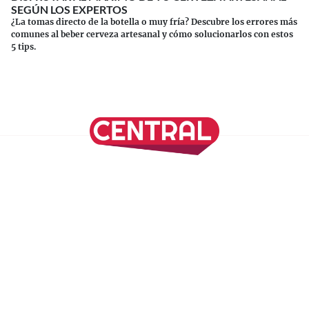
SEGÚN LOS EXPERTOS
¿La tomas directo de la botella o muy fría? Descubre los errores más
comunes al beber cerveza artesanal y cómo solucionarlos con estos
5 tips.
Continuar leyendo
SÍGUENOS EN NUESTRAS REDES SOCIALES
REVISTA CENTRAL
Suscríbete a nuestro Newsletter
Inicio
Nuestros Columnistas
Cultura
Gastronomía
Viajes
Media Kit
Directorio
-