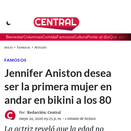
Bienestar
Columnas
Comida
Famosos
Cultura
Ponte al día
Qué ver
Via
Inicio
Famosos
Artículo
FAMOSOS
Jennifer Aniston desea
ser la primera mujer en
andar en bikini a los 80
Por:
Redacción: Central
mayo 20, 2026 05:25 p. m.
•
1 minuto de lectura
La actriz reveló que la edad no