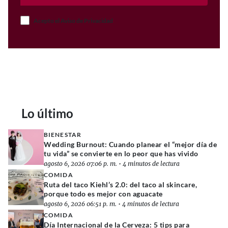
Acepto el Aviso de Privacidad
Lo último
BIENESTAR
Wedding Burnout: Cuando planear el “mejor día de
tu vida” se convierte en lo peor que has vivido
agosto 6, 2026 07:06 p. m.
•
4 minutos de lectura
COMIDA
Ruta del taco Kiehl’s 2.0: del taco al skincare,
porque todo es mejor con aguacate
agosto 6, 2026 06:51 p. m.
•
4 minutos de lectura
COMIDA
Día Internacional de la Cerveza: 5 tips para