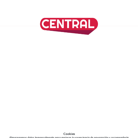
SÍGUENOS EN NUESTRAS REDES SOCIALES
REVISTA CENTRAL
Suscríbete a nuestro Newsletter
Inicio
Nuestros Columnistas
Cultura
Gastronomía
Viajes
Media Kit
Directorio
-
Aviso de Privacidad - Cookies/Ads
ALIADOS
ADN Noticias
TV Azteca
Grupo Salinas
Cookies
Almacenamos datos temporalmente para mejorar tu experiencia de navegación y recomendarte