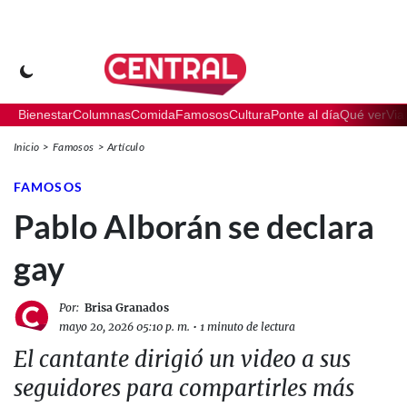
Bienestar
Columnas
Comida
Famosos
Cultura
Ponte al día
Qué ver
Via
Inicio
Famosos
Artículo
FAMOSOS
Pablo Alborán se declara
gay
Por:
Brisa Granados
mayo 20, 2026 05:10 p. m.
•
1 minuto de lectura
El cantante dirigió un video a sus
seguidores para compartirles más