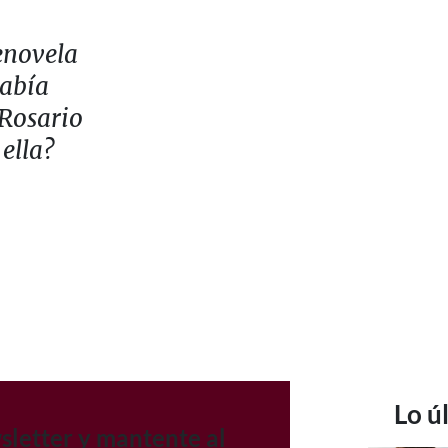
lenovela
había
 Rosario
 ella?
Lo ú
sletter y mantente al