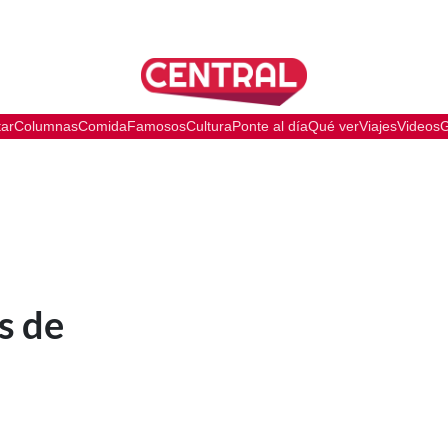
tar
Columnas
Comida
Famosos
Cultura
Ponte al día
Qué ver
Viajes
Videos
G
s de