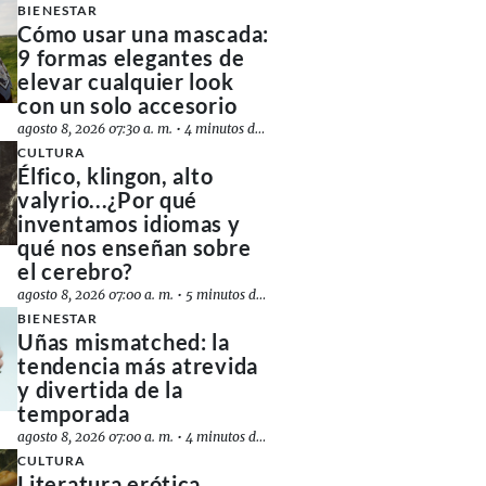
BIENESTAR
Cómo usar una mascada:
9 formas elegantes de
elevar cualquier look
con un solo accesorio
agosto 8, 2026 07:30 a. m.
•
4 minutos de lectura
CULTURA
Élfico, klingon, alto
valyrio...¿Por qué
inventamos idiomas y
qué nos enseñan sobre
el cerebro?
agosto 8, 2026 07:00 a. m.
•
5 minutos de lectura
BIENESTAR
Uñas mismatched: la
tendencia más atrevida
y divertida de la
temporada
agosto 8, 2026 07:00 a. m.
•
4 minutos de lectura
CULTURA
Literatura erótica