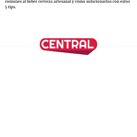
comunes al beber cerveza artesanal y cómo solucionarlos con estos
5 tips.
Continuar leyendo
SÍGUENOS EN NUESTRAS REDES SOCIALES
REVISTA CENTRAL
Suscríbete a nuestro Newsletter
Inicio
Nuestros Columnistas
Cultura
Gastronomía
Viajes
Media Kit
Directorio
-
Aviso de Privacidad - Cookies/Ads
ALIADOS