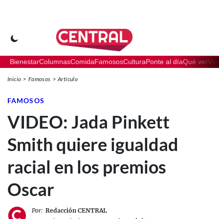
Bienestar
Columnas
Comida
Famosos
Cultura
Ponte al día
Qué ver
Via
Inicio
Famosos
Artículo
FAMOSOS
VIDEO: Jada Pinkett
Smith quiere igualdad
racial en los premios
Oscar
Por:
Redacción CENTRAL