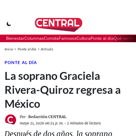
Bienestar
Columnas
Comida
Famosos
Cultura
Ponte al día
Qué ver
Via
Inicio
Ponte al día
Artículo
PONTE AL DÍA
La soprano Graciela
Rivera-Quiroz regresa a
México
Por:
Redacción CENTRAL
mayo 21, 2026 06:25 p. m.
•
2 minutos de lectura
Después de dos años, la soprano