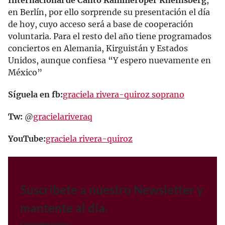
Internacional de Canto Kammeroper Rheinsberg
,
en Berlín, por ello sorprende su presentación el día
de hoy, cuyo acceso será a base de cooperación
voluntaria. Para el resto del año tiene programados
conciertos en Alemania, Kirguistán y Estados
Unidos, aunque confiesa “Y espero nuevamente en
México”
Síguela en fb:
graciela rivera-quiroz soprano
Tw:
@
gracielariveraq
YouTube:
graciela rivera-quiroz
Suscríbete a nuestro Newsletter y
mantente al día.
Correo electrónico