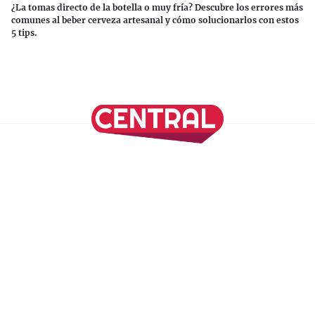
¿La tomas directo de la botella o muy fría? Descubre los errores más
comunes al beber cerveza artesanal y cómo solucionarlos con estos
5 tips.
Continuar leyendo
SÍGUENOS EN NUESTRAS REDES SOCIALES
REVISTA CENTRAL
Suscríbete a nuestro Newsletter
Inicio
Nuestros Columnistas
Cultura
Gastronomía
Viajes
Media Kit
Directorio
-
Aviso de Privacidad - Cookies/Ads