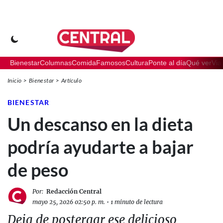
Bienestar
Columnas
Comida
Famosos
Cultura
Ponte al día
Qué ver
Via
Inicio
Bienestar
Artículo
BIENESTAR
Un descanso en la dieta
podría ayudarte a bajar
de peso
Por:
Redacción Central
mayo 25, 2026 02:50 p. m.
•
1 minuto de lectura
Deja de postergar ese delicioso