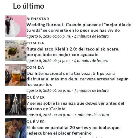
Lo último
BIENESTAR
Wedding Burnout: Cuando planear el “mejor día de
tu vida” se convierte en lo peor que has vivido
agosto 6, 2026 07:06 p. m.
•
4 minutos de lectura
COMIDA
Ruta del taco Kiehl’s 2.0: del taco al skincare,
porque todo es mejor con aguacate
agosto 6, 2026 06:51 p. m.
•
4 minutos de lectura
COMIDA
Día Internacional de la Cerveza: 5 tips para
disfrutar al máximo de tu cerveza artesanal según
los expertos
agosto 6, 2026 02:00 p. m.
•
3 minutos de lectura
QUÉ VER
7 series sobre la realeza que debes ver antes del
estreno de ‘Carlota’
agosto 6, 2026 00:20 p. m.
•
4 minutos de lectura
QUÉ VER
El deseo en pantalla: 20 series y películas que
redescubren el placer femenino