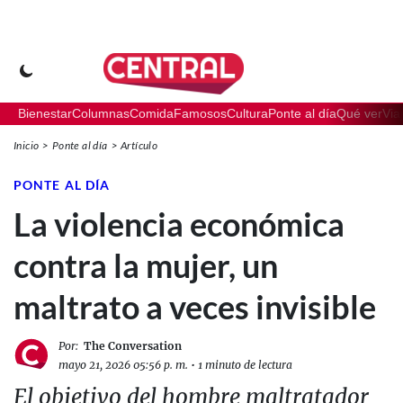
Bienestar
Columnas
Comida
Famosos
Cultura
Ponte al día
Qué ver
Via
Inicio
Ponte al día
Artículo
PONTE AL DÍA
La violencia económica
contra la mujer, un
maltrato a veces invisible
Por:
The Conversation
mayo 21, 2026 05:56 p. m.
•
1 minuto de lectura
El objetivo del hombre maltratador