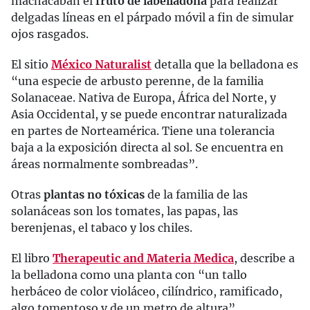
machacaban el
fruto de la
belladona
para realizar
delgadas líneas en el párpado móvil a fin de simular
ojos rasgados.
El sitio
México Naturalist
detalla que la belladona es
“una especie de arbusto perenne, de la familia
Solanaceae. Nativa de Europa, África del Norte, y
Asia Occidental, y se puede encontrar naturalizada
en partes de Norteamérica. Tiene una tolerancia
baja a la exposición directa al sol. Se encuentra en
áreas normalmente sombreadas”.
Otras
plantas no tóxicas
de la familia de las
solanáceas son los tomates, las papas, las
berenjenas, el tabaco y los chiles.
El libro
Therapeutic and Materia Medica
, describe a
la belladona como una planta con “un tallo
herbáceo de color violáceo, cilíndrico, ramificado,
algo tomentoso y de un metro de altura”.