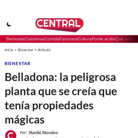
Bienestar
Columnas
Comida
Famosos
Cultura
Ponte al día
Qué ver
Via
Inicio
Bienestar
Artículo
BIENESTAR
Belladona: la peligrosa
planta que se creía que
tenía propiedades
mágicas
Por:
Marilú Morales