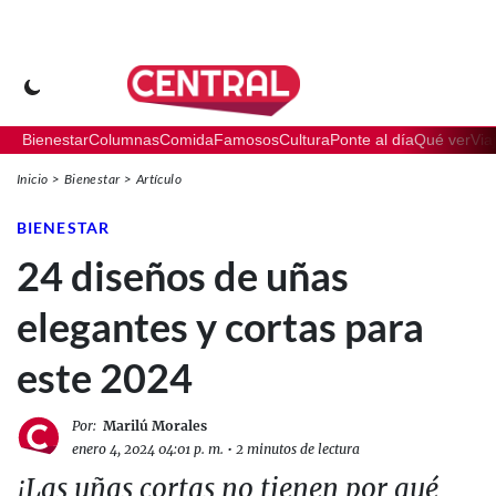
Bienestar
Columnas
Comida
Famosos
Cultura
Ponte al día
Qué ver
Via
Inicio
Bienestar
Artículo
BIENESTAR
24 diseños de uñas
elegantes y cortas para
este 2024
Por:
Marilú Morales
enero 4, 2024 04:01 p. m.
•
2 minutos de lectura
¡Las uñas cortas no tienen por qué