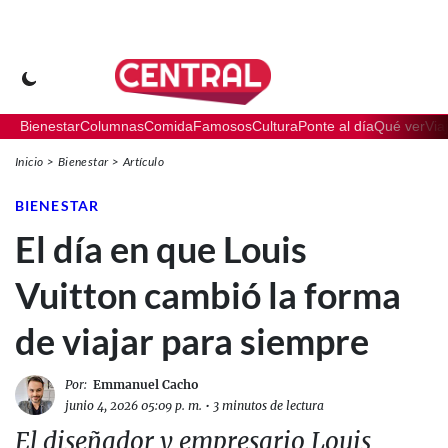
Bienestar
Columnas
Comida
Famosos
Cultura
Ponte al día
Qué ver
Via
Inicio
Bienestar
Artículo
BIENESTAR
El día en que Louis
Vuitton cambió la forma
de viajar para siempre
Por:
Emmanuel Cacho
junio 4, 2026 05:09 p. m.
•
3 minutos de lectura
El diseñador y empresario Louis