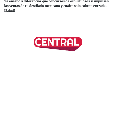
Te enseño a diferenciar qué concursos de espirituosos sí impulsan
las ventas de tu destilado mexicano y cuáles solo cobran entrada.
¡Salud!
Continuar leyendo
SÍGUENOS EN NUESTRAS REDES SOCIALES
REVISTA CENTRAL
Suscríbete a nuestro Newsletter
Inicio
Nuestros Columnistas
Cultura
Gastronomía
Viajes
Media Kit
Directorio
-
Aviso de Privacidad - Cookies/Ads
ALIADOS