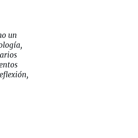
mo un
ología,
arios
ientos
eflexión,