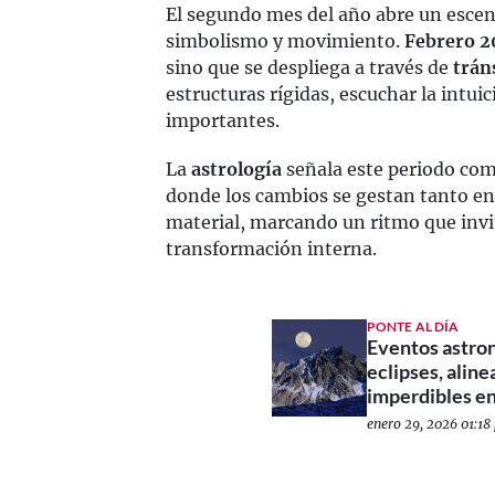
El segundo mes del año abre un escen
simbolismo y movimiento.
Febrero 
sino que se despliega a través de
trán
estructuras rígidas, escuchar la intui
importantes.
La
astrología
señala este periodo com
donde los cambios se gestan tanto en
material, marcando un ritmo que invit
transformación interna.
PONTE AL DÍA
Eventos astro
eclipses, alin
imperdibles en
enero 29, 2026 01:18 