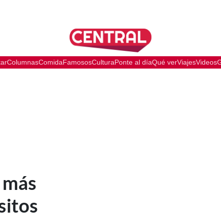
tar
Columnas
Comida
Famosos
Cultura
Ponte al día
Qué ver
Viajes
Videos
G
s más
sitos