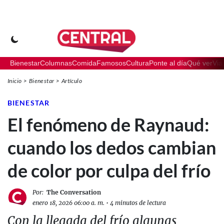
Bienestar
Columnas
Comida
Famosos
Cultura
Ponte al día
Qué ver
Via
Inicio
Bienestar
Artículo
BIENESTAR
El fenómeno de Raynaud:
cuando los dedos cambian
de color por culpa del frío
Por:
The Conversation
enero 18, 2026 06:00 a. m.
•
4 minutos de lectura
Con la llegada del frío algunas