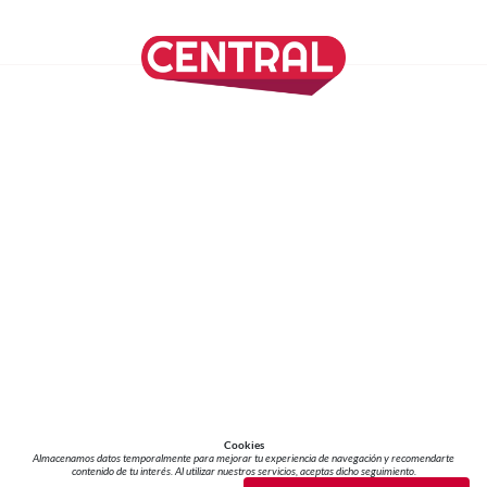
SÍGUENOS EN NUESTRAS REDES SOCIALES
REVISTA CENTRAL
Suscríbete a nuestro Newsletter
Inicio
Nuestros Columnistas
Cultura
Gastronomía
Viajes
Media Kit
Directorio
-
Aviso de Privacidad - Cookies/Ads
ALIADOS
ADN Noticias
TV Azteca
Grupo Salinas
Cookies
Almacenamos datos temporalmente para mejorar tu experiencia de navegación y recomendarte
contenido de tu interés. Al utilizar nuestros servicios, aceptas dicho seguimiento.