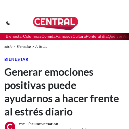
Bienestar
Columnas
Comida
Famosos
Cultura
Ponte al día
Qué ver
Via
Inicio
Bienestar
Artículo
BIENESTAR
Generar emociones
positivas puede
ayudarnos a hacer frente
al estrés diario
Por:
The Conversation