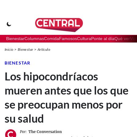
Bienestar
Columnas
Comida
Famosos
Cultura
Ponte al día
Qué ver
Via
Inicio
Bienestar
Artículo
BIENESTAR
Los hipocondríacos
mueren antes que los que
se preocupan menos por
su salud
Por:
The Conversation