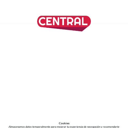
SÍGUENOS EN NUESTRAS REDES SOCIALES
REVISTA CENTRAL
Suscríbete a nuestro Newsletter
Inicio
Nuestros Columnistas
Cultura
Gastronomía
Viajes
Media Kit
Directorio
-
Aviso de Privacidad - Cookies/Ads
ALIADOS
ADN Noticias
TV Azteca
Grupo Salinas
Cookies
Almacenamos datos temporalmente para mejorar tu experiencia de navegación y recomendarte