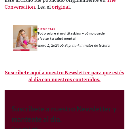
Conversation
. Lea el
original
.
BIENESTAR
Todo sobre el multitasking y cómo puede
afectar tu salud mental
enero 4, 2023 06:13 p. m.
•
3 minutos de lectura
Suscríbete aquí a nuestro Newsletter para que estés
al día con nuestros contenidos.
Suscríbete a nuestro Newsletter y
mantente al día.
Correo electrónico