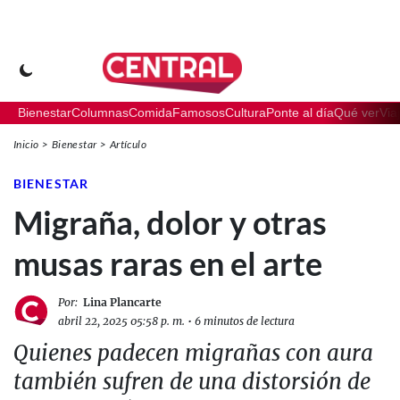
Bienestar
Columnas
Comida
Famosos
Cultura
Ponte al día
Qué ver
Via
Inicio
Bienestar
Artículo
BIENESTAR
Migraña, dolor y otras
musas raras en el arte
Por:
Lina Plancarte
abril 22, 2025 05:58 p. m.
•
6 minutos de lectura
Quienes padecen migrañas con aura
también sufren de una distorsión de