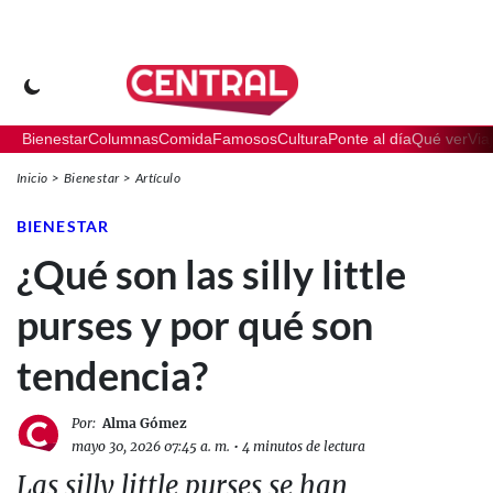
Bienestar
Columnas
Comida
Famosos
Cultura
Ponte al día
Qué ver
Via
Inicio
Bienestar
Artículo
BIENESTAR
¿Qué son las silly little
purses y por qué son
tendencia?
Por:
Alma Gómez
mayo 30, 2026 07:45 a. m.
•
4 minutos de lectura
Las silly little purses se han