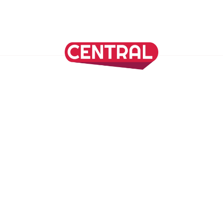
Continuar leyendo
SÍGUENOS EN NUESTRAS REDES SOCIALES
REVISTA CENTRAL
Suscríbete a nuestro Newsletter
Inicio
Nuestros Columnistas
Cultura
Gastronomía
Viajes
Media Kit
Directorio
-
Aviso de Privacidad - Cookies/Ads
ALIADOS
ADN Noticias
TV Azteca