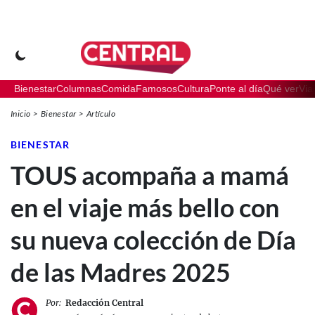
Bienestar
Columnas
Comida
Famosos
Cultura
Ponte al día
Qué ver
Via
Inicio
Bienestar
Artículo
BIENESTAR
TOUS acompaña a mamá
en el viaje más bello con
su nueva colección de Día
de las Madres 2025
Por:
Redacción Central