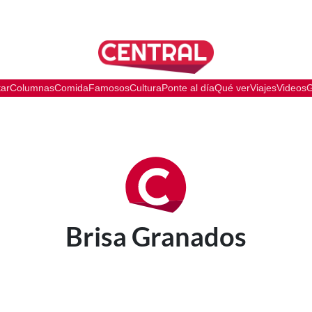
tar
Columnas
Comida
Famosos
Cultura
Ponte al día
Qué ver
Viajes
Videos
G
Brisa Granados