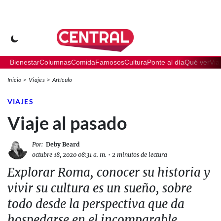
Bienestar
Columnas
Comida
Famosos
Cultura
Ponte al día
Qué ver
Via
Inicio
Viajes
Artículo
VIAJES
Viaje al pasado
Por:
Deby Beard
octubre 18, 2020 08:31 a. m.
•
2 minutos de lectura
Explorar Roma, conocer su historia y
vivir su cultura es un sueño, sobre
todo desde la perspectiva que da
hospedarse en el incomparable