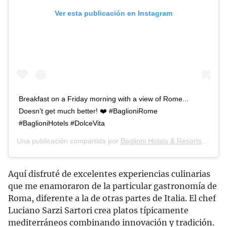
Ver esta publicación en Instagram
Breakfast on a Friday morning with a view of Rome...
Doesn’t get much better! ❤️ #BaglioniRome
#BaglioniHotels #DolceVita
Una publicación compartida por
Baglioni Hotels & Resorts
(@bagli
Aquí disfruté de excelentes experiencias culinarias
que me enamoraron de la particular gastronomía de
Roma, diferente a la de otras partes de Italia. El chef
Luciano Sarzi Sartori crea platos típicamente
mediterráneos combinando innovación y tradición.