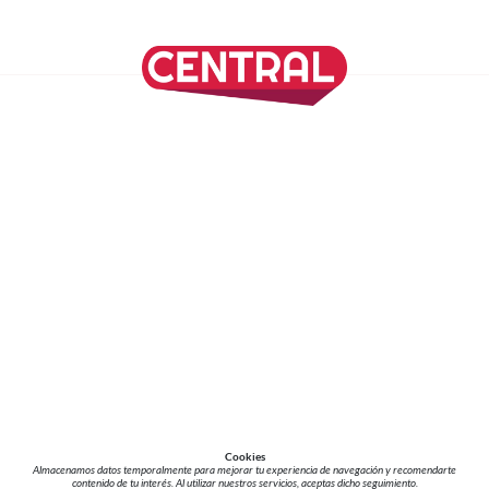
SÍGUENOS EN NUESTRAS REDES SOCIALES
REVISTA CENTRAL
Suscríbete a nuestro Newsletter
Inicio
Nuestros Columnistas
Cultura
Gastronomía
Viajes
Media Kit
Directorio
-
Aviso de Privacidad - Cookies/Ads
ALIADOS
ADN Noticias
TV Azteca
Grupo Salinas
Cookies
Almacenamos datos temporalmente para mejorar tu experiencia de navegación y recomendarte
contenido de tu interés. Al utilizar nuestros servicios, aceptas dicho seguimiento.