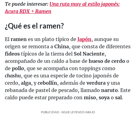
Te puede interesar:
Una ruta muy al estilo japonés:
Acura RDX + Ramen
¿Qué es el ramen?
El
ramen
es un plato típico de
Japón
, aunque su
origen se remonta a
China
, que consta de diferentes
fideos
típicos de la tierra del
Sol Naciente
,
acompañado de un caldo a base de
hueso de cerdo
o
de
pollo
, que se acompaña con toppings como
chashu
, que es una especie de tocino japonés de
cerdo,
alga
, y
cebollín
, además de
verdura
y una
rebanada de pastel de pescado, llamado
naruto
. Este
caldo puede estar preparado con
miso
,
soya
o
sal
.
PUBLICIDAD - SIGUE LEYENDO ABAJO