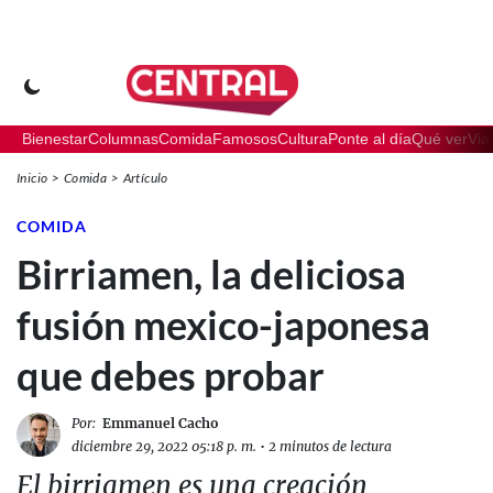
Bienestar
Columnas
Comida
Famosos
Cultura
Ponte al día
Qué ver
Via
Inicio
Comida
Artículo
COMIDA
Birriamen, la deliciosa
fusión mexico-japonesa
que debes probar
Por:
Emmanuel Cacho
diciembre 29, 2022 05:18 p. m.
•
2 minutos de lectura
El birriamen es una creación