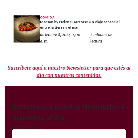
COMIDA
Marsan by Hélène Darroze: Un viaje sensorial
entre la tierra y el mar
diciembre 8, 2024 07:10
2 minutos de
•
a. m.
lectura
Suscríbete aquí a nuestro Newsletter para que estés al
día con nuestros contenidos.
Suscríbete a nuestro Newsletter y
mantente al día.
Correo electrónico