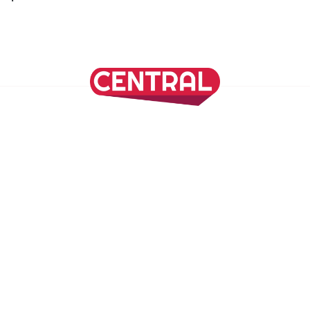
Continuar leyendo
SÍGUENOS EN NUESTRAS REDES SOCIALES
REVISTA CENTRAL
Suscríbete a nuestro Newsletter
Inicio
Nuestros Columnistas
Cultura
Gastronomía
Viajes
Media Kit
Directorio
-
Aviso de Privacidad - Cookies/Ads
ALIADOS
ADN Noticias