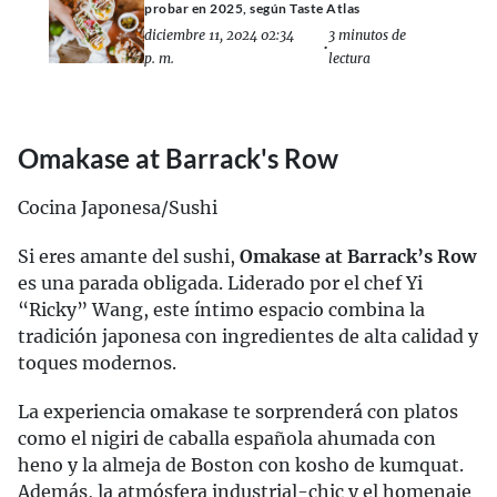
probar en 2025, según Taste Atlas
diciembre 11, 2024 02:34
3 minutos de
•
p. m.
lectura
Omakase at Barrack's Row
Cocina Japonesa/Sushi
Si eres amante del sushi,
Omakase at Barrack’s Row
es una parada obligada. Liderado por el chef Yi
“Ricky” Wang, este íntimo espacio combina la
tradición japonesa con ingredientes de alta calidad y
toques modernos.
La experiencia omakase te sorprenderá con platos
como el nigiri de caballa española ahumada con
heno y la almeja de Boston con kosho de kumquat.
Además, la atmósfera industrial-chic y el homenaje