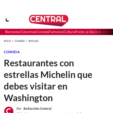
Bienestar
Columnas
Comida
Famosos
Cultura
Ponte al día
Qué ver
Via
Inicio
Comida
Artículo
COMIDA
Restaurantes con
estrellas Michelin que
debes visitar en
Washington
Por:
Redacción Central