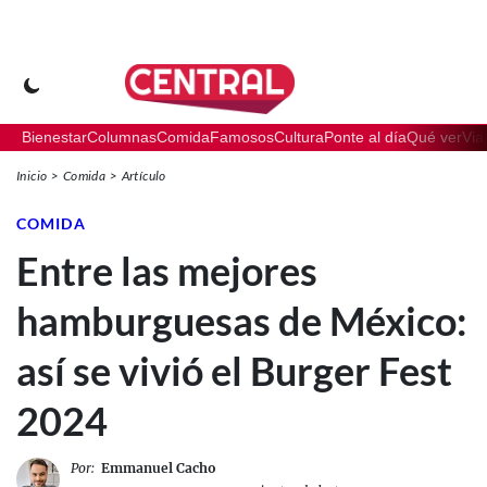
Bienestar
Columnas
Comida
Famosos
Cultura
Ponte al día
Qué ver
Via
Inicio
Comida
Artículo
COMIDA
Entre las mejores
hamburguesas de México:
así se vivió el Burger Fest
2024
Por:
Emmanuel Cacho