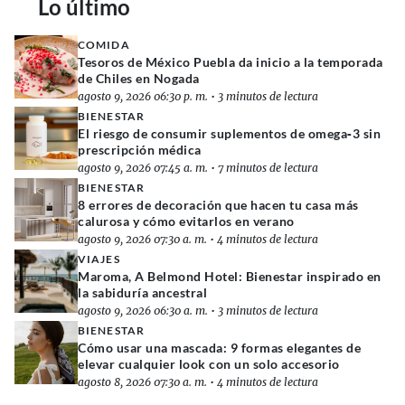
Lo último
COMIDA
Tesoros de México Puebla da inicio a la temporada
de Chiles en Nogada
agosto 9, 2026 06:30 p. m.
•
3 minutos de lectura
BIENESTAR
El riesgo de consumir suplementos de omega‑3 sin
prescripción médica
agosto 9, 2026 07:45 a. m.
•
7 minutos de lectura
BIENESTAR
8 errores de decoración que hacen tu casa más
calurosa y cómo evitarlos en verano
agosto 9, 2026 07:30 a. m.
•
4 minutos de lectura
VIAJES
Maroma, A Belmond Hotel: Bienestar inspirado en
la sabiduría ancestral
agosto 9, 2026 06:30 a. m.
•
3 minutos de lectura
BIENESTAR
Cómo usar una mascada: 9 formas elegantes de
elevar cualquier look con un solo accesorio
agosto 8, 2026 07:30 a. m.
•
4 minutos de lectura