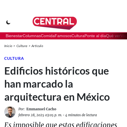
Bienestar
Columnas
Comida
Famosos
Cultura
Ponte al día
Qué ver
Via
Inicio
Cultura
Artículo
CULTURA
Edificios históricos que
han marcado la
arquitectura en México
Por:
Emmanuel Cacho
febrero 28, 2025 03:05 p. m.
•
4 minutos de lectura
Es imposible que estas edificaciones