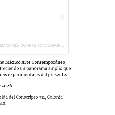
Una publicación compartida por ZⓈONAMACO MÉXICO ARTE CONTEMPORÁNEO (@zonamaco)
na México Arte Contemporáneo
,
 ofreciendo un panorama amplio que
s más experimentales del presente.
e
2026
.
da del Conscripto 311, Colonia
MX.