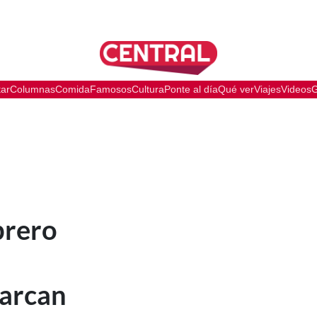
tar
Columnas
Comida
Famosos
Cultura
Ponte al día
Qué ver
Viajes
Videos
G
brero
marcan