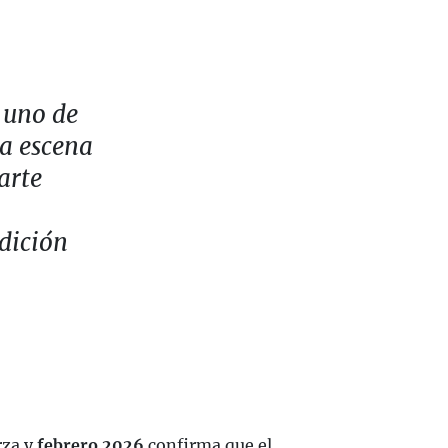
 uno de
la escena
arte
adición
rza y
febrero 2026
confirma que el