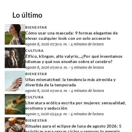
Lo último
BIENESTAR
Cómo usar una mascada: 9 formas elegantes de
elevar cualquier look con un solo accesorio
agosto 8, 2026 07:30 a. m.
•
4 minutos de lectura
CULTURA
Élfico, klingon, alto valyrio...¿Por qué inventamos
idiomas y qué nos enseñan sobre el cerebro?
agosto 8, 2026 07:00 a. m.
•
5 minutos de lectura
BIENESTAR
Uñas mismatched: la tendencia más atrevida y
divertida de la temporada
agosto 8, 2026 07:00 a. m.
•
4 minutos de lectura
CULTURA
Literatura erótica escrita por mujeres: sensualidad,
erotismo y seducción
agosto 7, 2026 03:49 p. m.
•
4 minutos de lectura
BIENESTAR
Rituales para el eclipse de luna de agosto 2026: 5
prácticas para cerrar ciclos y renovar tu energía