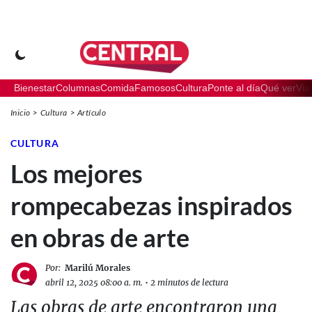
Bienestar
Columnas
Comida
Famosos
Cultura
Ponte al día
Qué ver
Via
Inicio
Cultura
Artículo
CULTURA
Los mejores
rompecabezas inspirados
en obras de arte
Por:
Marilú Morales
abril 12, 2025 08:00 a. m.
•
2 minutos de lectura
Las obras de arte encontraron una