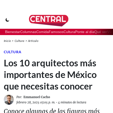
Bienestar
Columnas
Comida
Famosos
Cultura
Ponte al día
Qué ver
Via
Inicio
Cultura
Artículo
CULTURA
Los 10 arquitectos más
importantes de México
que necesitas conocer
Por:
Emmanuel Cacho
febrero 28, 2025 03:05 p. m.
•
4 minutos de lectura
Conoce algunas de las figuras más