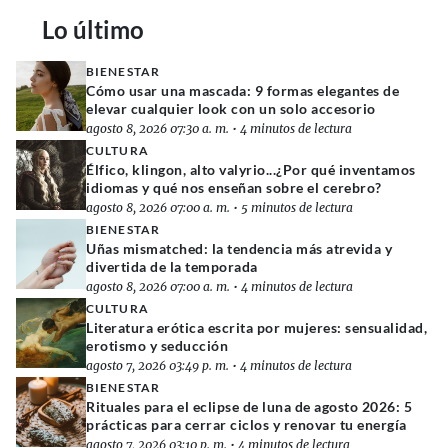
Lo último
BIENESTAR
Cómo usar una mascada: 9 formas elegantes de
elevar cualquier look con un solo accesorio
agosto 8, 2026 07:30 a. m.
•
4 minutos de lectura
CULTURA
Élfico, klingon, alto valyrio...¿Por qué inventamos
idiomas y qué nos enseñan sobre el cerebro?
agosto 8, 2026 07:00 a. m.
•
5 minutos de lectura
BIENESTAR
Uñas mismatched: la tendencia más atrevida y
divertida de la temporada
agosto 8, 2026 07:00 a. m.
•
4 minutos de lectura
CULTURA
Literatura erótica escrita por mujeres: sensualidad,
erotismo y seducción
agosto 7, 2026 03:49 p. m.
•
4 minutos de lectura
BIENESTAR
Rituales para el eclipse de luna de agosto 2026: 5
prácticas para cerrar ciclos y renovar tu energía
agosto 7, 2026 03:10 p. m.
•
4 minutos de lectura