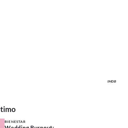
IMDB
ltimo
BIENESTAR
Wedding Burnout: