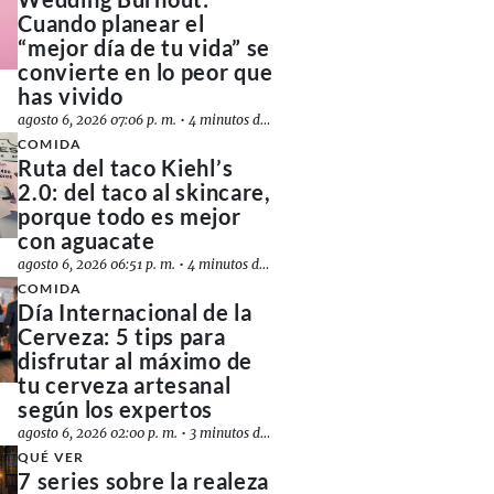
Cuando planear el
“mejor día de tu vida” se
convierte en lo peor que
has vivido
agosto 6, 2026 07:06 p. m.
•
4 minutos de lectura
COMIDA
Ruta del taco Kiehl’s
2.0: del taco al skincare,
porque todo es mejor
con aguacate
agosto 6, 2026 06:51 p. m.
•
4 minutos de lectura
COMIDA
Día Internacional de la
Cerveza: 5 tips para
disfrutar al máximo de
tu cerveza artesanal
según los expertos
agosto 6, 2026 02:00 p. m.
•
3 minutos de lectura
QUÉ VER
7 series sobre la realeza