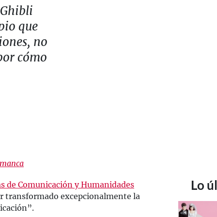
 Ghibli
pio que
iones, no
 por cómo
lamanca
Lo ú
ias de Comunicación y Humanidades
r transformado excepcionalmente la
icación”.