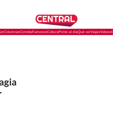
tar
Columnas
Comida
Famosos
Cultura
Ponte al día
Qué ver
Viajes
Videos
G
magia
r