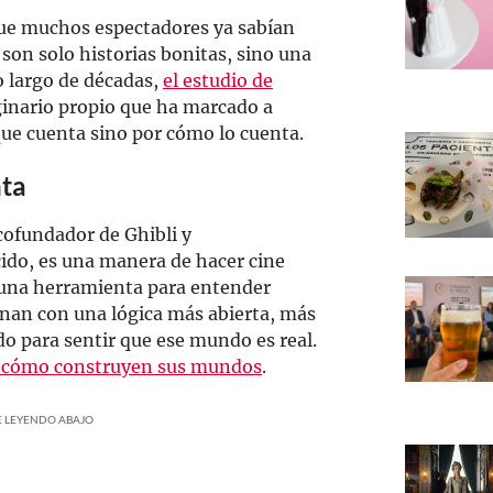
 que muchos espectadores ya sabían
 son solo historias bonitas, sino una
o largo de décadas,
el estudio de
inario propio que ha marcado a
que cuenta sino por cómo lo cuenta.
nta
cofundador de Ghibli y
do, es una manera de hacer cine
o una herramienta para entender
ionan con una lógica más abierta, más
do para sentir que ese mundo es real.
 en cómo construyen sus mundos
.
UE LEYENDO ABAJO