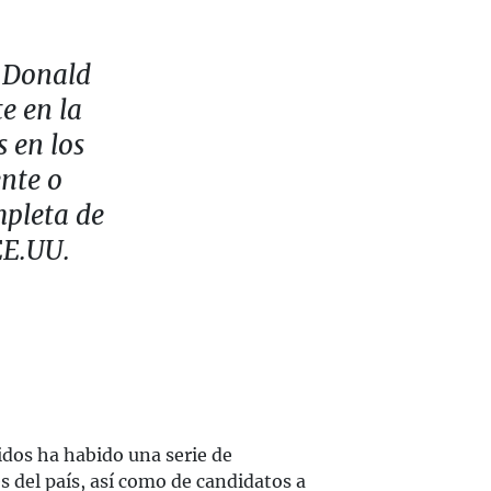
e Donald
e en la
s en los
nte o
mpleta de
EE.UU.
idos ha habido una serie de
s del país, así como de candidatos a