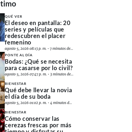
ltimo
QUÉ VER
El deseo en pantalla: 20
series y películas que
redescubren el placer
femenino
agosto 5, 2026 08:13 p. m.
•
7 minutos de lectura
PONTE AL DÍA
Bodas: ¿Qué se necesita
para casarse por lo civil?
agosto 5, 2026 07:47 p. m.
•
3 minutos de lectura
BIENESTAR
Qué debe llevar la novia
el día de su boda
agosto 5, 2026 01:02 p. m.
•
4 minutos de lectura
BIENESTAR
Cómo conservar las
cerezas frescas por más
tiempo y disfrutar su