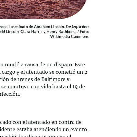
o el asesinato de Abraham Lincoln. De izq. a der:
d Lincoln, Clara Harris y Henry Rathbone. / Foto:
Wikimedia Commons
n murió a causa de un disparo. Este
 cargo y el atentado se cometió un 2
ción de trenes de Baltimore y
se mantuvo con vida hasta el 19 de
nfección.
cado con el atentado en contra de
esidente estaba atendiendo un evento,
ecibió dos disparos uno en el