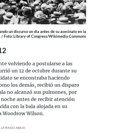
ando un discurso un día antes de su asesinato en la
. / Foto: Library of Congress/Wikimedia Commons
12
te volviendo a postularse a las
urrió un 12 de octubre durante su
didato se encontraba haciendo
mo los demás, recibió un disparo
ala no alcanzó sus pulmones, por
a noche antes de recibir atención
vida con la bala alojada en su
ra Woodrow Wilson.
UE LEYENDO ABAJO