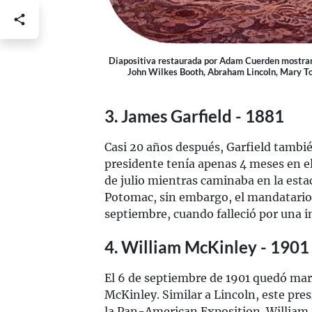
Diapositiva restaurada por Adam Cuerden mostrand
John Wilkes Booth, Abraham Lincoln, Mary Tod
3. James Garfield - 1881
Casi 20 años después, Garfield tambié
presidente tenía apenas 4 meses en el
de julio mientras caminaba en la esta
Potomac, sin embargo, el mandatario 
septiembre, cuando falleció por una i
4. William McKinley - 1901
El 6 de septiembre de 1901 quedó mar
McKinley. Similar a Lincoln, este pr
la Pan-American Exposition. William r