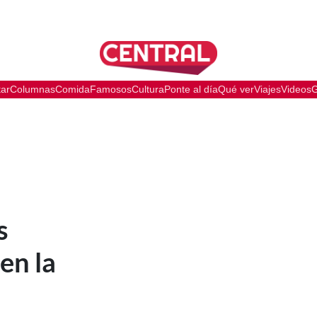
tar
Columnas
Comida
Famosos
Cultura
Ponte al día
Qué ver
Viajes
Videos
G
s
en la