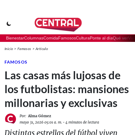
Bienestar
Columnas
Comida
Famosos
Cultura
Ponte al día
Qué ver
Via
Inicio
Famosos
Artículo
FAMOSOS
Las casas más lujosas de
los futbolistas: mansiones
millonarias y exclusivas
Por:
Alma Gómez
mayo 31, 2026 05:01 a. m.
•
4 minutos de lectura
Distintas estrellas del fútbol viven