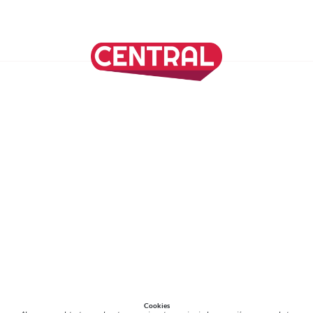
SÍGUENOS EN NUESTRAS REDES SOCIALES
REVISTA CENTRAL
Suscríbete a nuestro Newsletter
Inicio
Nuestros Columnistas
Cultura
Gastronomía
Viajes
Media Kit
Directorio
-
Aviso de Privacidad - Cookies/Ads
ALIADOS
ADN Noticias
TV Azteca
Grupo Salinas
Cookies