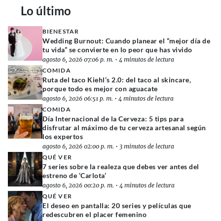
Lo último
BIENESTAR
Wedding Burnout: Cuando planear el “mejor día de
tu vida” se convierte en lo peor que has vivido
agosto 6, 2026 07:06 p. m.
•
4 minutos de lectura
COMIDA
Ruta del taco Kiehl’s 2.0: del taco al skincare,
porque todo es mejor con aguacate
agosto 6, 2026 06:51 p. m.
•
4 minutos de lectura
COMIDA
Día Internacional de la Cerveza: 5 tips para
disfrutar al máximo de tu cerveza artesanal según
los expertos
agosto 6, 2026 02:00 p. m.
•
3 minutos de lectura
QUÉ VER
7 series sobre la realeza que debes ver antes del
estreno de ‘Carlota’
agosto 6, 2026 00:20 p. m.
•
4 minutos de lectura
QUÉ VER
El deseo en pantalla: 20 series y películas que
redescubren el placer femenino