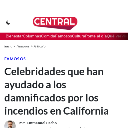
Bienestar
Columnas
Comida
Famosos
Cultura
Ponte al día
Qué ver
Via
Inicio
Famosos
Artículo
FAMOSOS
Celebridades que han
ayudado a los
damnificados por los
incendios en California
Por:
Emmanuel Cacho