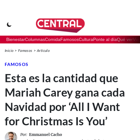
Bienestar
Columnas
Comida
Famosos
Cultura
Ponte al día
Qué ver
Via
Inicio
Famosos
Artículo
FAMOSOS
Esta es la cantidad que
Mariah Carey gana cada
Navidad por ‘All I Want
for Christmas Is You’
Por:
Emmanuel Cacho