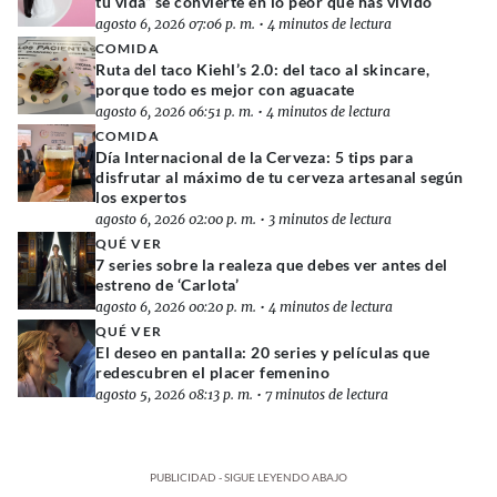
tu vida” se convierte en lo peor que has vivido
agosto 6, 2026 07:06 p. m.
•
4 minutos de lectura
COMIDA
Ruta del taco Kiehl’s 2.0: del taco al skincare,
porque todo es mejor con aguacate
agosto 6, 2026 06:51 p. m.
•
4 minutos de lectura
COMIDA
Día Internacional de la Cerveza: 5 tips para
disfrutar al máximo de tu cerveza artesanal según
los expertos
agosto 6, 2026 02:00 p. m.
•
3 minutos de lectura
QUÉ VER
7 series sobre la realeza que debes ver antes del
estreno de ‘Carlota’
agosto 6, 2026 00:20 p. m.
•
4 minutos de lectura
QUÉ VER
El deseo en pantalla: 20 series y películas que
redescubren el placer femenino
agosto 5, 2026 08:13 p. m.
•
7 minutos de lectura
PUBLICIDAD - SIGUE LEYENDO ABAJO