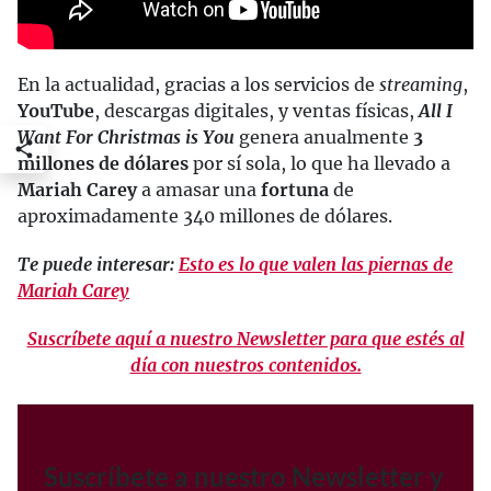
En la actualidad, gracias a los servicios de
streaming
,
YouTube
, descargas digitales, y ventas físicas,
All I
Want For Christmas is You
genera anualmente
3
millones de dólares
por sí sola, lo que ha llevado a
Mariah Carey
a amasar una
fortuna
de
aproximadamente 340 millones de dólares.
Te puede interesar:
Esto es lo que valen las piernas de
Mariah Carey
Suscríbete aquí a nuestro Newsletter para que estés al
día con nuestros contenidos.
Suscríbete a nuestro Newsletter y