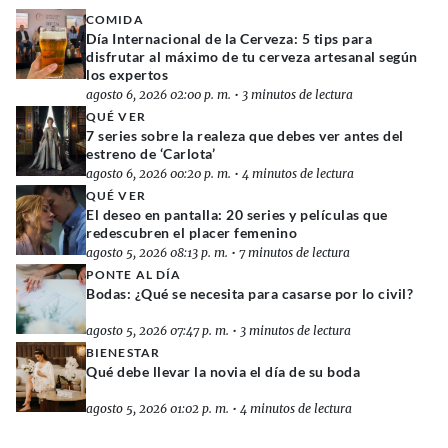
COMIDA
Día Internacional de la Cerveza: 5 tips para
disfrutar al máximo de tu cerveza artesanal según
los expertos
agosto 6, 2026 02:00 p. m.
•
3 minutos de lectura
QUÉ VER
7 series sobre la realeza que debes ver antes del
estreno de ‘Carlota’
agosto 6, 2026 00:20 p. m.
•
4 minutos de lectura
QUÉ VER
El deseo en pantalla: 20 series y películas que
redescubren el placer femenino
agosto 5, 2026 08:13 p. m.
•
7 minutos de lectura
PONTE AL DÍA
Bodas: ¿Qué se necesita para casarse por lo civil?
agosto 5, 2026 07:47 p. m.
•
3 minutos de lectura
BIENESTAR
Qué debe llevar la novia el día de su boda
agosto 5, 2026 01:02 p. m.
•
4 minutos de lectura