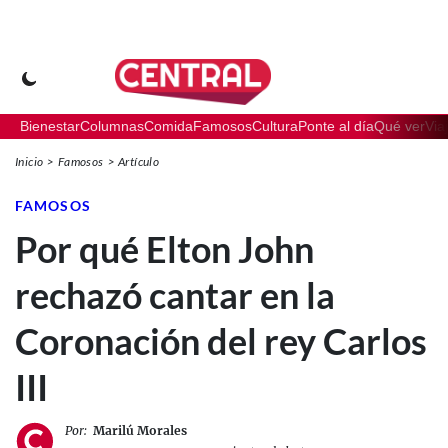
Bienestar
Columnas
Comida
Famosos
Cultura
Ponte al día
Qué ver
Via
Inicio
Famosos
Artículo
FAMOSOS
Por qué Elton John
rechazó cantar en la
Coronación del rey Carlos
III
Por:
Marilú Morales