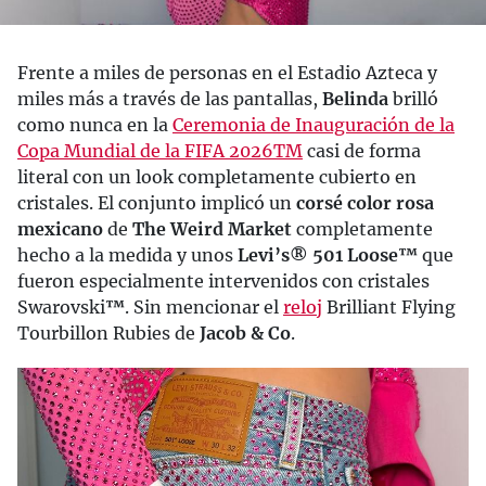
Frente a miles de personas en el Estadio Azteca y
miles más a través de las pantallas,
Belinda
brilló
como nunca en la
Ceremonia de Inauguración de la
Copa Mundial de la FIFA 2026
TM
casi de forma
literal con un look completamente cubierto en
cristales. El conjunto implicó un
corsé color rosa
mexicano
de
The Weird Market
completamente
hecho a la medida y unos
Levi’s® 501 Loose™
que
fueron especialmente intervenidos con cristales
Swarovski
™
. Sin mencionar el
reloj
Brilliant Flying
Tourbillon Rubies de
Jacob & Co
.