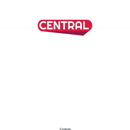
SÍGUENOS EN NUESTRAS REDES SOCIALES
REVISTA CENTRAL
Suscríbete a nuestro Newsletter
Inicio
Nuestros Columnistas
Cultura
Gastronomía
Viajes
Media Kit
Directorio
-
Aviso de Privacidad - Cookies/Ads
ALIADOS
ADN Noticias
TV Azteca
Grupo Salinas
Cookies