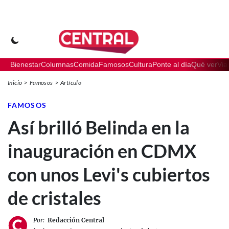
Bienestar
Columnas
Comida
Famosos
Cultura
Ponte al día
Qué ver
Via
Inicio
Famosos
Artículo
FAMOSOS
Así brilló Belinda en la
inauguración en CDMX
con unos Levi's cubiertos
de cristales
Por:
Redacción Central