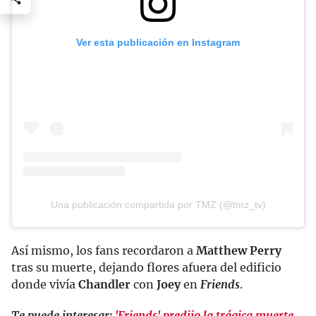
Ver esta publicación en Instagram
Una publicación compartida por TMZ (@tmz_tv)
Así mismo, los fans recordaron a
Matthew Perry
tras su muerte, dejando flores afuera del edificio
donde vivía
Chandler
con
Joey
en
Friends
.
Te puede interesar:
'Friends' predijo la trágica muerte