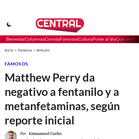
Bienestar
Columnas
Comida
Famosos
Cultura
Ponte al día
Qué ver
Via
Inicio
Famosos
Artículo
FAMOSOS
Matthew Perry da
negativo a fentanilo y a
metanfetaminas, según
reporte inicial
Por:
Emmanuel Cacho