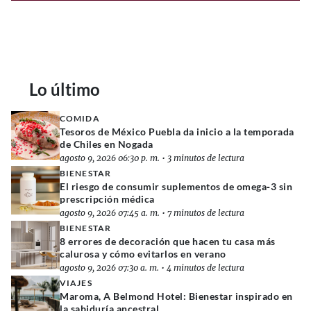
Lo último
COMIDA
Tesoros de México Puebla da inicio a la temporada
de Chiles en Nogada
agosto 9, 2026 06:30 p. m.
•
3 minutos de lectura
BIENESTAR
El riesgo de consumir suplementos de omega‑3 sin
prescripción médica
agosto 9, 2026 07:45 a. m.
•
7 minutos de lectura
BIENESTAR
8 errores de decoración que hacen tu casa más
calurosa y cómo evitarlos en verano
agosto 9, 2026 07:30 a. m.
•
4 minutos de lectura
VIAJES
Maroma, A Belmond Hotel: Bienestar inspirado en
la sabiduría ancestral