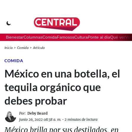
Bienestar
Columnas
Comida
Famosos
Cultura
Ponte al día
Qué ver
Via
Inicio
Comida
Artículo
COMIDA
México en una botella, el
tequila orgánico que
debes probar
Por:
Deby Beard
junio 26, 2022 08:38 a. m.
•
2 minutos de lectura
México brilla por sus destilados, en