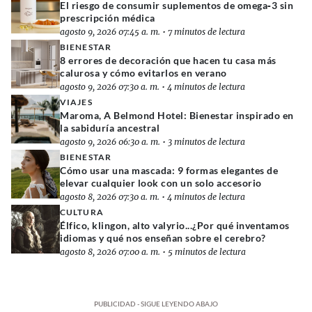
El riesgo de consumir suplementos de omega‑3 sin
prescripción médica
agosto 9, 2026 07:45 a. m.
•
7 minutos de lectura
BIENESTAR
8 errores de decoración que hacen tu casa más
calurosa y cómo evitarlos en verano
agosto 9, 2026 07:30 a. m.
•
4 minutos de lectura
VIAJES
Maroma, A Belmond Hotel: Bienestar inspirado en
la sabiduría ancestral
agosto 9, 2026 06:30 a. m.
•
3 minutos de lectura
BIENESTAR
Cómo usar una mascada: 9 formas elegantes de
elevar cualquier look con un solo accesorio
agosto 8, 2026 07:30 a. m.
•
4 minutos de lectura
CULTURA
Élfico, klingon, alto valyrio...¿Por qué inventamos
idiomas y qué nos enseñan sobre el cerebro?
agosto 8, 2026 07:00 a. m.
•
5 minutos de lectura
PUBLICIDAD - SIGUE LEYENDO ABAJO