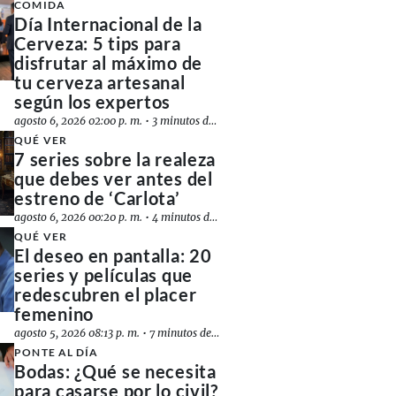
COMIDA
Día Internacional de la
Cerveza: 5 tips para
disfrutar al máximo de
tu cerveza artesanal
según los expertos
agosto 6, 2026 02:00 p. m.
•
3 minutos de lectura
QUÉ VER
7 series sobre la realeza
que debes ver antes del
estreno de ‘Carlota’
agosto 6, 2026 00:20 p. m.
•
4 minutos de lectura
QUÉ VER
El deseo en pantalla: 20
series y películas que
redescubren el placer
femenino
agosto 5, 2026 08:13 p. m.
•
7 minutos de lectura
PONTE AL DÍA
Bodas: ¿Qué se necesita
para casarse por lo civil?