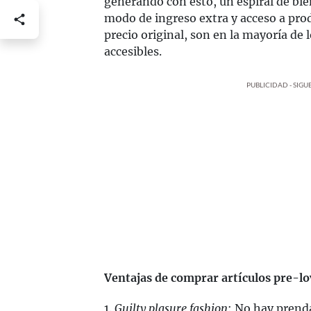
generando con esto, un espiral de bien
modo de ingreso extra y acceso a prod
precio original, son en la mayoría de 
accesibles.
PUBLICIDAD - SIG
Ventajas de comprar artículos pre-l
1.
Guilty plasure fashion
: No hay prenda