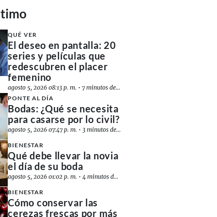
ltimo
QUÉ VER
El deseo en pantalla: 20
series y películas que
redescubren el placer
femenino
agosto 5, 2026 08:13 p. m.
•
7 minutos de lectura
PONTE AL DÍA
Bodas: ¿Qué se necesita
para casarse por lo civil?
agosto 5, 2026 07:47 p. m.
•
3 minutos de lectura
BIENESTAR
Qué debe llevar la novia
el día de su boda
agosto 5, 2026 01:02 p. m.
•
4 minutos de lectura
BIENESTAR
Cómo conservar las
cerezas frescas por más