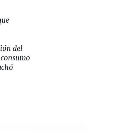
que
ión del
e consumo
uchó