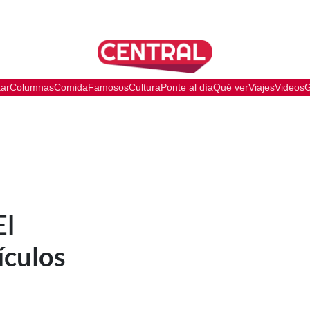
tar
Columnas
Comida
Famosos
Cultura
Ponte al día
Qué ver
Viajes
Videos
G
El
ículos