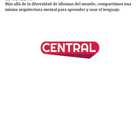
Más allá de la diversidad de idiomas del mundo, compartimos una
misma arquitectura mental para aprender y usar el lenguaje.
Continuar leyendo
SÍGUENOS EN NUESTRAS REDES SOCIALES
REVISTA CENTRAL
Suscríbete a nuestro Newsletter
Inicio
Nuestros Columnistas
Cultura
Gastronomía
Viajes
Media Kit
Directorio
-
Aviso de Privacidad - Cookies/Ads
ALIADOS