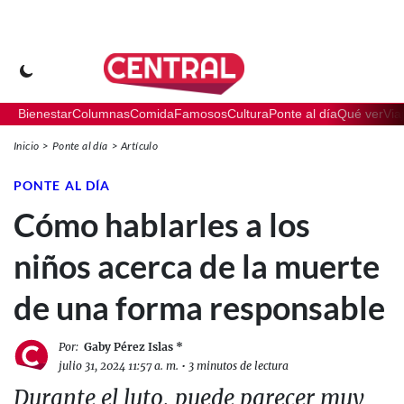
Bienestar
Columnas
Comida
Famosos
Cultura
Ponte al día
Qué ver
Via
Inicio
Ponte al día
Artículo
PONTE AL DÍA
Cómo hablarles a los
niños acerca de la muerte
de una forma responsable
Por:
Gaby Pérez Islas *
julio 31, 2024 11:57 a. m.
•
3 minutos de lectura
Durante el luto, puede parecer muy