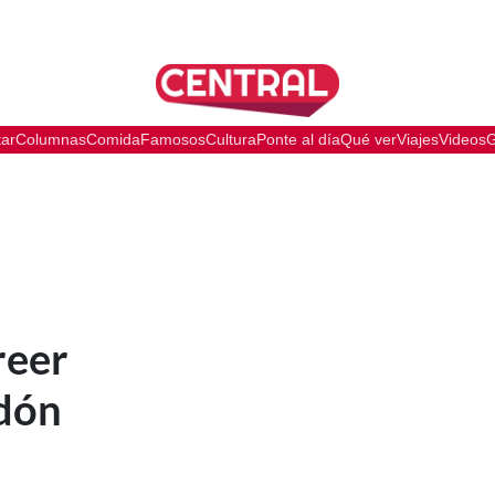
tar
Columnas
Comida
Famosos
Cultura
Ponte al día
Qué ver
Viajes
Videos
G
reer
idón