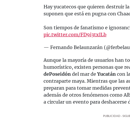
Hay yucatecos que quieren destruir l
suponen que está en pugna con Chaac 
Son tiempos de fanatismo e ignoranc
pic.twitter.com/FD9i3txILb
— Fernando Belaunzarán (@ferbela
Aunque la mayoría de usuarios han 
humorístico, existen personas que re
de
Poseidón
del mar de
Yucatán
con la
contraparte maya. Mientras que las au
preparan para tomar medidas prevent
además de otros fenómenos como Alb
a circular un evento para deshacerse d
PUBLICIDAD - SIG