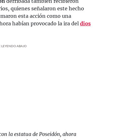
ón
derribada también recibieron
rios, quienes señalaron este hecho
omaron esta acción como una
hora habían provocado la ira del
dios
UE LEYENDO ABAJO
on la estatua de Poseidón, ahora