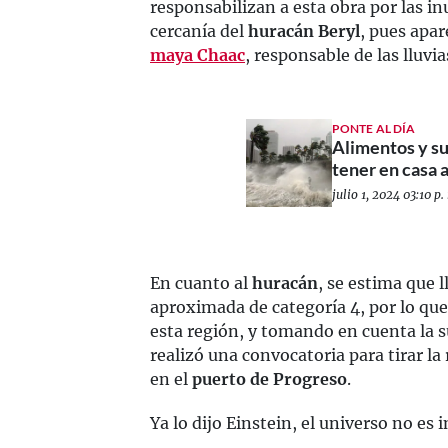
responsabilizan a esta obra por las in
cercanía del
huracán Beryl
, pues apa
maya
Chaac
, responsable de las lluvia
PONTE AL DÍA
Alimentos y s
tener en casa 
julio 1, 2024 03:10 p.
En cuanto al
huracán
, se estima que 
aproximada de categoría 4, por lo que
esta región, y tomando en cuenta la s
realizó una convocatoria para tirar la
en el
puerto de Progreso
.
Ya lo dijo Einstein, el universo no es 