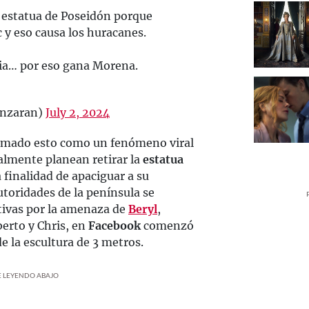
a estatua de Poseidón porque
y eso causa los huracanes.
ia… por eso gana Morena.
unzaran)
July 2, 2024
tomado esto como un fenómeno viral
almente planean retirar la
estatua
 finalidad de apaciguar a su
toridades de la península se
ivas por la amenaza de
Beryl
,
erto y Chris, en
Facebook
comenzó
e la escultura de 3 metros.
UE LEYENDO ABAJO