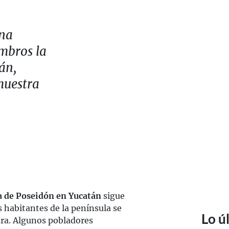
una
mbros la
án,
muestra
a de Poseidón en Yucatán
sigue
 habitantes de la península se
Lo ú
ura. Algunos pobladores