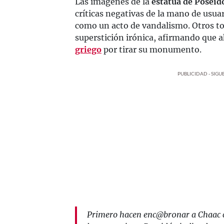
Las imágenes de la
estatua de Poseid
críticas negativas de la mano de usua
como un acto de vandalismo. Otros t
superstición irónica, afirmando que a
griego
por tirar su monumento.
PUBLICIDAD - SIG
Primero hacen enc@br0nar a Chaac c