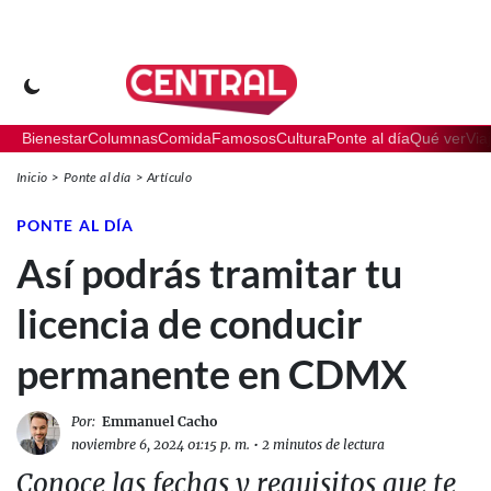
Bienestar
Columnas
Comida
Famosos
Cultura
Ponte al día
Qué ver
Via
Inicio
Ponte al día
Artículo
PONTE AL DÍA
Así podrás tramitar tu
licencia de conducir
permanente en CDMX
Por:
Emmanuel Cacho
noviembre 6, 2024 01:15 p. m.
•
2 minutos de lectura
Conoce las fechas y requisitos que te