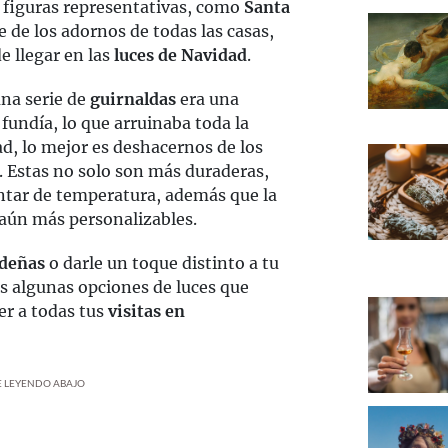
as figuras representativas, como
Santa
e de los adornos de todas las casas,
e llegar en las
luces de Navidad
.
una serie de
guirnaldas
era una
 fundía, lo que arruinaba toda la
ad, lo mejor es deshacernos de los
. Estas no solo son más duraderas,
tar de temperatura, además que la
 aún más personalizables.
ideñas
o darle un toque distinto a tu
s algunas opciones de luces que
er a todas tus
visitas en
UE LEYENDO ABAJO