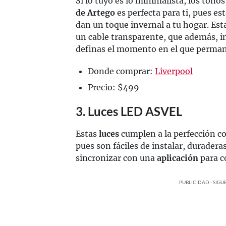
Si lo tuyo es lo minimalista, los tonos
de Artego
es perfecta para ti, pues est
dan un toque invernal a tu hogar. Es
un cable transparente, que además, 
definas el momento en el que perma
Donde comprar:
Liverpool
Precio: $499
3. Luces LED ASVEL
Estas
luces
cumplen a la perfección con
pues son fáciles de instalar, durader
sincronizar con una
aplicación
para c
PUBLICIDAD - SIG