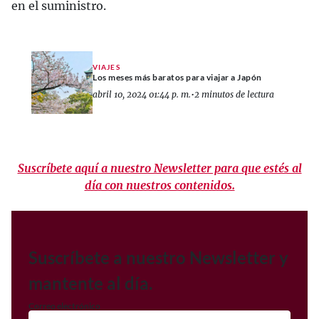
en el suministro.
VIAJES
Los meses más baratos para viajar a Japón
abril 10, 2024 01:44 p. m.
•
2 minutos de lectura
Suscríbete aquí a nuestro Newsletter para que estés al
día con nuestros contenidos.
Suscríbete a nuestro Newsletter y
mantente al día.
Correo electrónico