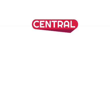
Continuar leyendo
SÍGUENOS EN NUESTRAS REDES SOCIALES
REVISTA CENTRAL
Suscríbete a nuestro Newsletter
Inicio
Nuestros Columnistas
Cultura
Gastronomía
Viajes
Media Kit
Directorio
-
Aviso de Privacidad - Cookies/Ads
ALIADOS
ADN Noticias
TV Azteca
Grupo Salinas