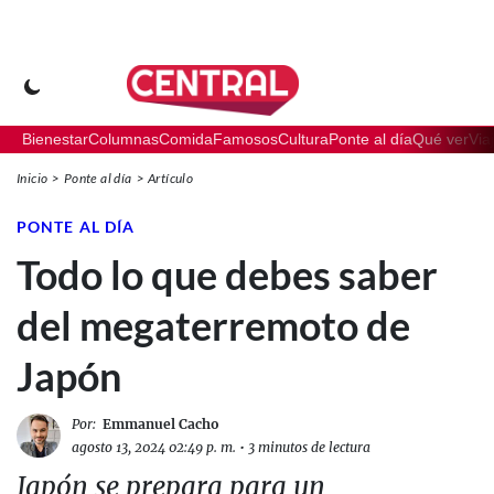
Bienestar
Columnas
Comida
Famosos
Cultura
Ponte al día
Qué ver
Via
Inicio
Ponte al día
Artículo
PONTE AL DÍA
Todo lo que debes saber
del megaterremoto de
Japón
Por:
Emmanuel Cacho
agosto 13, 2024 02:49 p. m.
•
3 minutos de lectura
Japón se prepara para un