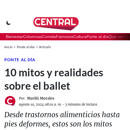
Bienestar
Columnas
Comida
Famosos
Cultura
Ponte al día
Qué ver
Via
Inicio
Ponte al día
Artículo
PONTE AL DÍA
10 mitos y realidades
sobre el ballet
Por:
Marilú Morales
agosto 10, 2024 08:01 a. m.
•
3 minutos de lectura
Desde trastornos alimenticios hasta
pies deformes, estos son los mitos