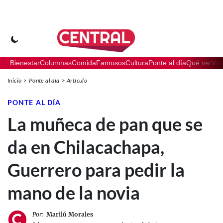
Bienestar
Columnas
Comida
Famosos
Cultura
Ponte al día
Qué ver
Via
Inicio
Ponte al día
Artículo
PONTE AL DÍA
La muñeca de pan que se
da en Chilacachapa,
Guerrero para pedir la
mano de la novia
Por:
Marilú Morales